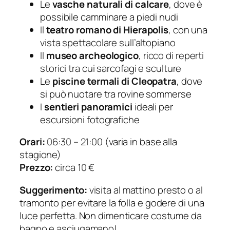
Le
vasche naturali di calcare
, dove è
possibile camminare a piedi nudi
Il
teatro romano di Hierapolis
, con una
vista spettacolare sull’altopiano
Il
museo archeologico
, ricco di reperti
storici tra cui sarcofagi e sculture
Le
piscine termali di Cleopatra
, dove
si può nuotare tra rovine sommerse
I
sentieri panoramici
ideali per
escursioni fotografiche
Orari:
06:30 – 21:00 (varia in base alla
stagione)
Prezzo:
circa 10 €
Suggerimento:
visita al mattino presto o al
tramonto per evitare la folla e godere di una
luce perfetta. Non dimenticare costume da
bagno e asciugamano!