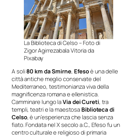
La Biblioteca di Celso – Foto di
Zigor Agirrezabala Vitoria da
Pixabay
A soli
80 km da Smirne
,
Efeso
è una delle
città antiche meglio conservate del
Mediterraneo, testimonianza viva della
magnificenza romana e ellenistica.
Camminare lungo la
Via dei Cureti
, tra
templi, teatri e la maestosa
Biblioteca di
Celso
, è un’esperienza che lascia senza
fiato. Fondata nel X secolo a.C., Efeso fu un
centro culturale e religioso di primaria