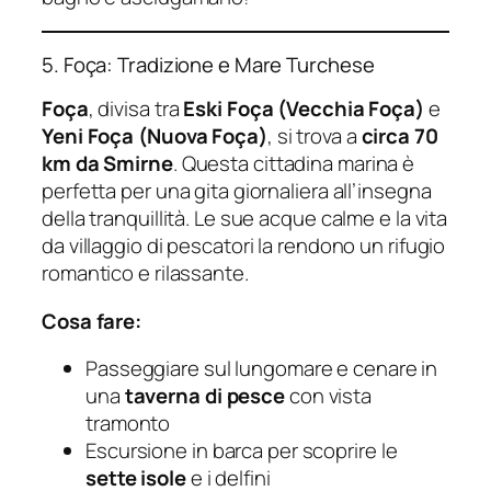
5. Foça: Tradizione e Mare Turchese
Foça
, divisa tra
Eski Foça (Vecchia Foça)
e
Yeni Foça (Nuova Foça)
, si trova a
circa 70
km da Smirne
. Questa cittadina marina è
perfetta per una gita giornaliera all’insegna
della tranquillità. Le sue acque calme e la vita
da villaggio di pescatori la rendono un rifugio
romantico e rilassante.
Cosa fare:
Passeggiare sul lungomare e cenare in
una
taverna di pesce
con vista
tramonto
Escursione in barca per scoprire le
sette isole
e i delfini