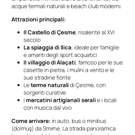
acque termali naturali e beach club moderni.
Attrazioni principali:
Il Castello di Çesme
, risalente al XVI
secolo
La spiaggia di Ilica
, ideale per famiglie
e amanti degli sport acquatici
Il villaggio di Alaçati
, famoso per le sue
casette in pietra, i mulini a vento e le
sue stradine fiorite
Le
terme naturali
di Çesme, con
sorgenti curative
I
mercatini artigianali serali
e i locali
con musica dal vivo
Come arrivare:
in auto, bus o minibus
(dolmuş) da Smirne. La strada panoramica