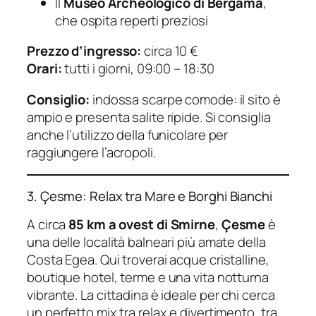
Il
Museo Archeologico di Bergama
,
che ospita reperti preziosi
Prezzo d’ingresso:
circa 10 €
Orari:
tutti i giorni, 09:00 – 18:30
Consiglio:
indossa scarpe comode: il sito è
ampio e presenta salite ripide. Si consiglia
anche l’utilizzo della funicolare per
raggiungere l’acropoli.
3. Çesme: Relax tra Mare e Borghi Bianchi
A circa
85 km a ovest di Smirne
,
Çesme
è
una delle località balneari più amate della
Costa Egea. Qui troverai acque cristalline,
boutique hotel, terme e una vita notturna
vibrante. La cittadina è ideale per chi cerca
un perfetto mix tra relax e divertimento, tra