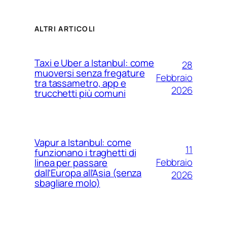
ALTRI ARTICOLI
Taxi e Uber a Istanbul: come
28
muoversi senza fregature
Febbraio
tra tassametro, app e
2026
trucchetti più comuni
Vapur a Istanbul: come
11
funzionano i traghetti di
Febbraio
linea per passare
dall’Europa all’Asia (senza
2026
sbagliare molo)