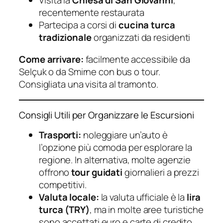
Visita la
Chiesa di San Giovanni
,
recentemente restaurata
Partecipa a corsi di
cucina turca
tradizionale
organizzati da residenti
Come arrivare:
facilmente accessibile da
Selçuk o da Smirne con bus o tour.
Consigliata una visita al tramonto.
Consigli Utili per Organizzare le Escursioni
Trasporti:
noleggiare un’auto è
l’opzione più comoda per esplorare la
regione. In alternativa, molte agenzie
offrono
tour guidati
giornalieri a prezzi
competitivi.
Valuta locale:
la valuta ufficiale è la
lira
turca (TRY)
, ma in molte aree turistiche
sono accettati euro e carte di credito.