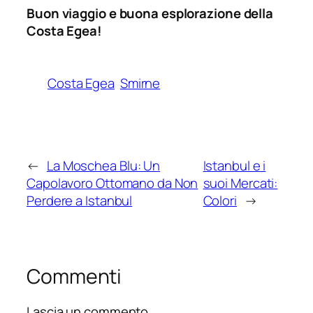
Buon viaggio e buona esplorazione della
Costa Egea!
Costa Egea
Smirne
←
La Moschea Blu: Un
Istanbul e i
Capolavoro Ottomano da Non
suoi Mercati:
Perdere a Istanbul
Colori
→
Commenti
Lascia un commento