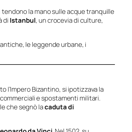
si tendono la mano sulle acque tranquille
à di
Istanbul
, un crocevia di culture,
 antiche, le leggende urbane, i
to l’Impero Bizantino, si ipotizzava la
commerciali e spostamenti militari.
ale che segnò la
caduta di
eonardo da Vinci
. Nel 1502, su