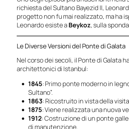
richiesta del Sultano Bayezid II, Leonar
progetto non fu mai realizzato, ma ha is
Leonardo esiste a
Beykoz
, sulla sponda
Le Diverse Versioni del Ponte di Galata
Nel corso dei secoli, il Ponte di Galata
architettonici di Istanbul:
1845
: Primo ponte moderno in legno
Sultano”.
1863
: Ricostruito in vista della visi
1875
: Viene realizzata una nuova ve
1912
: Costruzione di un ponte gall
di manutenzione.