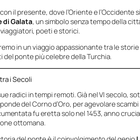
 con il presente, dove l’Oriente e l’Occidente 
 di Galata
, un simbolo senza tempo della citt
viaggiatori, poeti e storici.
remo in un viaggio appassionante tra le storie
 del ponte più celebre della Turchia.
ra i Secoli
ue radici in tempi remoti. Già nel VI secolo, sot
sponde del Corno d’Oro, per agevolare scambi 
ocumentata fu eretta solo nel 1453, anno cruci
zione ottomana.
storia del ponte è il coinvolgimento del genio
L