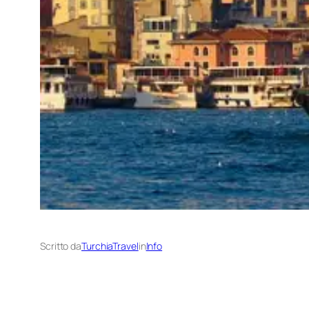
Scritto da
TurchiaTravel
in
Info