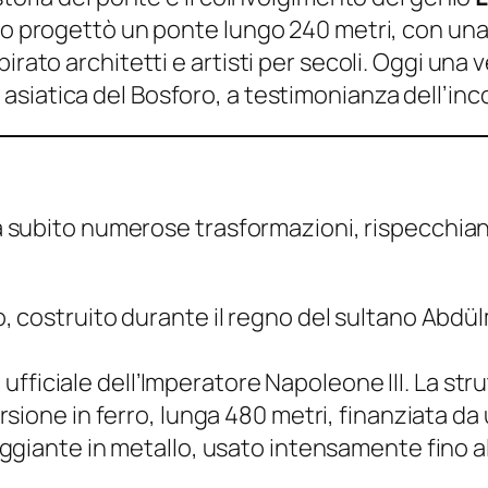
do progettò un ponte lungo 240 metri, con una s
pirato architetti e artisti per secoli. Oggi un
 asiatica del Bosforo, a testimonianza dell’inc
 ha subito numerose trasformazioni, rispecchia
, costruito durante il regno del sultano Abdül
ta ufficiale dell’Imperatore Napoleone III. La str
rsione in ferro, lunga 480 metri, finanziata d
eggiante in metallo, usato intensamente fino 