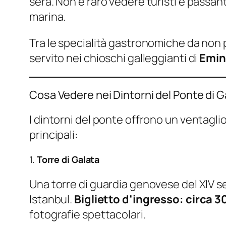
sera. Non è raro vedere turisti e passa
marina.
Tra le specialità gastronomiche da non 
servito nei chioschi galleggianti di
Emi
Cosa Vedere nei Dintorni del Ponte di G
I dintorni del ponte offrono un ventagli
principali:
1.
Torre di Galata
Una torre di guardia genovese del XIV sec
Istanbul.
Biglietto d’ingresso: circa 30
fotografie spettacolari.