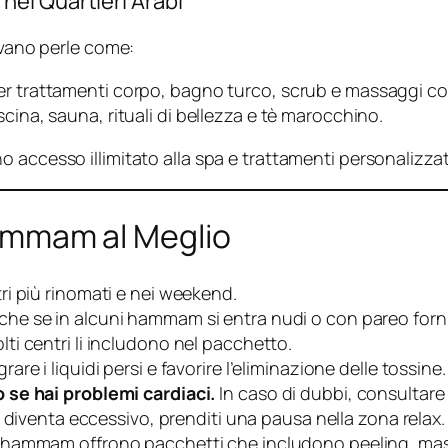
i Quartieri Arabi
ovano perle come:
er trattamenti corpo, bagno turco, scrub e massaggi con 
ina, sauna, rituali di bellezza e tè marocchino.
o accesso illimitato alla spa e trattamenti personalizzat
’Hammam al Meglio
ri più rinomati e nei weekend.
nche se in alcuni hammam si entra nudi o con pareo forni
lti centri li includono nel pacchetto.
grare i liquidi persi e favorire l’eliminazione delle tossine.
 se hai problemi cardiaci.
In caso di dubbi, consultare 
re diventa eccessivo, prenditi una pausa nella zona relax.
i hammam offrono pacchetti che includono peeling, mas