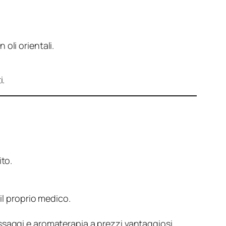
oli orientali.
i.
to.
il proprio medico.
saggi e aromaterapia a prezzi vantaggiosi.