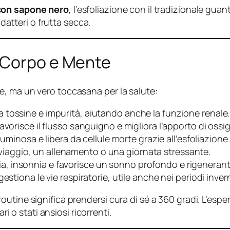
on sapone nero
, l’esfoliazione con il tradizionale gu
atteri o frutta secca.
 Corpo e Mente
, ma un vero toccasana per la salute:
ina tossine e impurità, aiutando anche la funzione renale.
e favorisce il flusso sanguigno e migliora l’apporto di ossi
, luminosa e libera da cellule morte grazie all’esfoliazione.
 viaggio, un allenamento o una giornata stressante.
ia, insonnia e favorisce un sonno profondo e rigenerant
estiona le vie respiratorie, utile anche nei periodi invern
utine significa prendersi cura di sé a 360 gradi. L’esp
ri o stati ansiosi ricorrenti.