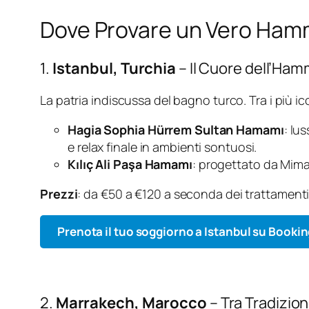
Dove Provare un Vero Hamm
1.
Istanbul, Turchia
– Il Cuore dell’Ha
La patria indiscussa del bagno turco. Tra i più ic
Hagia Sophia Hürrem Sultan Hamamı
: lu
e relax finale in ambienti sontuosi.
Kılıç Ali Paşa Hamamı
: progettato da Mimar
Prezzi
: da €50 a €120 a seconda dei trattamenti
Prenota il tuo soggiorno a Istanbul su Booki
2.
Marrakech, Marocco
– Tra Tradizio