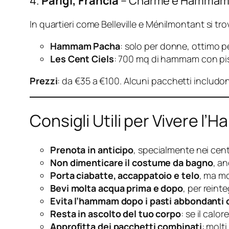
4.
Parigi, Francia
– Charme e Hammam ne
In quartieri come Belleville e Ménilmontant si tr
Hammam Pacha
: solo per donne, ottimo p
Les Cent Ciels
: 700 mq di hammam con pisc
Prezzi
: da €35 a €100. Alcuni pacchetti includon
Consigli Utili per Vivere l
Prenota in anticipo
, specialmente nei cent
Non dimenticare il costume da bagno
, a
Porta ciabatte, accappatoio e telo
, ma mo
Bevi molta acqua prima e dopo
, per reinte
Evita l’hammam dopo i pasti abbondanti o
Resta in ascolto del tuo corpo
: se il calo
Approfitta dei pacchetti combinati
: molt