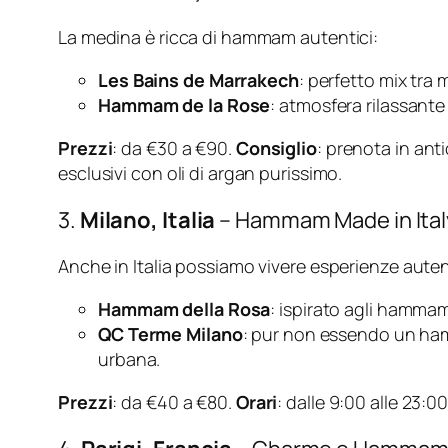
La medina è ricca di hammam autentici:
Les Bains de Marrakech
: perfetto mix tra 
Hammam de la Rose
: atmosfera rilassante
Prezzi
: da €30 a €90.
Consiglio
: prenota in ant
esclusivi con oli di argan purissimo.
3.
Milano, Italia
– Hammam Made in Ital
Anche in Italia possiamo vivere esperienze aute
Hammam della Rosa
: ispirato agli hammam
QC Terme Milano
: pur non essendo un hamm
urbana.
Prezzi
: da €40 a €80.
Orari
: dalle 9:00 alle 23:00