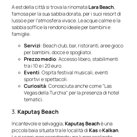
A est della città si trova la rinomata
Lara Beach
,
famosa per la sua sabbia dorata, per i suoi resort di
lusso e per l’atmosfera vivace. Le acque calme e la
sabbia soffice la rendono ideale per bambini e
famiglie.
Servizi
: Beach club, bar, ristoranti, aree gioco
per bambini, docce e spogliatoi.
Prezzo medio
: Accesso libero, stabilimenti
tra i 10 e i 20 euro.
Eventi
: Ospita festival musicali, eventi
sportivi e spettacoli.
Curiosità
: Conosciuta anche come “Las
Vegas della Turchia” per la presenza di hotel
tematici.
3.
Kaputaş Beach
Incantevole e selvaggia,
Kaputaş Beach
è una
piccola baia situata tra le località di
Kas
e
Kalkan
.