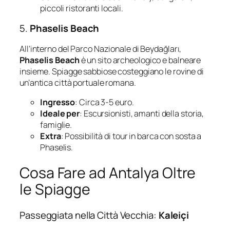
piccoli ristoranti locali.
5.
Phaselis Beach
All’interno del Parco Nazionale di Beydağları,
Phaselis Beach
è un sito archeologico e balneare
insieme. Spiagge sabbiose costeggiano le rovine di
un’antica città portuale romana.
Ingresso
: Circa 3-5 euro.
Ideale per
: Escursionisti, amanti della storia,
famiglie.
Extra
: Possibilità di tour in barca con sosta a
Phaselis.
Cosa Fare ad Antalya Oltre
le Spiagge
Passeggiata nella Città Vecchia:
Kaleiçi