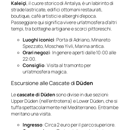
Kaleiçi
, il cuore storico di Antalya, è un labirinto di
strade lastricate, edifici ottomani restaurati,
boutique, cafè artistici e alberghi d’epoca.
Passeggiare qui significa vivere un’atmosfera d’altri
tempi, tra botteghe artigiane e scorci pittoreschi.
Luoghi iconici
: Porta di Adriano, Minareto
Spezzato, Moschea Yivli, Marina antica.
Orari negozi
: In genere aperti dalle 10:00 alle
22:00.
Consiglio
: Visita al tramonto per
un’atmosfera magica.
Escursione alle Cascate di
Düden
Le
cascate di Düden
sono divise in due sezioni:
Upper Düden
(nell’entroterra) e
Lower Düden
, che si
tuffa spettacolarmente nel Mediterraneo. Entrambe
meritano una visita.
Ingresso
: Circa 2 euro per il parco superiore.