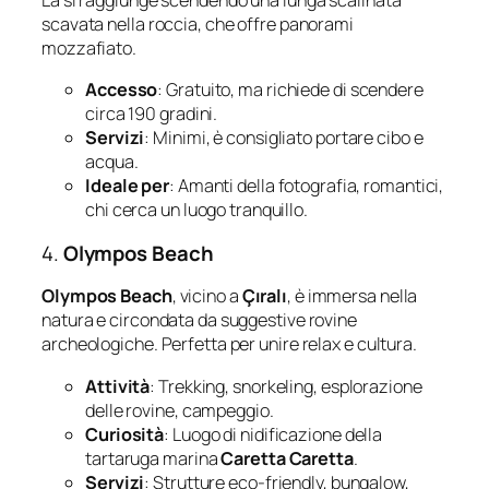
La si raggiunge scendendo una lunga scalinata
scavata nella roccia, che offre panorami
mozzafiato.
Accesso
: Gratuito, ma richiede di scendere
circa 190 gradini.
Servizi
: Minimi, è consigliato portare cibo e
acqua.
Ideale per
: Amanti della fotografia, romantici,
chi cerca un luogo tranquillo.
4.
Olympos Beach
Olympos Beach
, vicino a
Çıralı
, è immersa nella
natura e circondata da suggestive rovine
archeologiche. Perfetta per unire relax e cultura.
Attività
: Trekking, snorkeling, esplorazione
delle rovine, campeggio.
Curiosità
: Luogo di nidificazione della
tartaruga marina
Caretta Caretta
.
Servizi
: Strutture eco-friendly, bungalow,