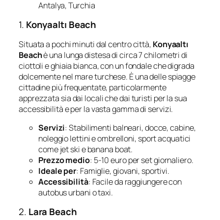
Antalya, Turchia
1.
Konyaaltı Beach
Situata a pochi minuti dal centro città,
Konyaaltı
Beach
è una lunga distesa di circa 7 chilometri di
ciottoli e ghiaia bianca, con un fondale che digrada
dolcemente nel mare turchese. È una delle spiagge
cittadine più frequentate, particolarmente
apprezzata sia dai locali che dai turisti per la sua
accessibilità e per la vasta gamma di servizi.
Servizi
: Stabilimenti balneari, docce, cabine,
noleggio lettini e ombrelloni, sport acquatici
come jet ski e banana boat.
Prezzo medio
: 5-10 euro per set giornaliero.
Ideale per
: Famiglie, giovani, sportivi.
Accessibilità
: Facile da raggiungere con
autobus urbani o taxi.
2.
Lara Beach