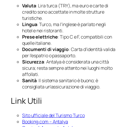
Valuta
: Lira turca (TRY), ma euro e carte di
credito sono accettate in molte strutture
turistiche.
Lingua
: Turco, ma l’inglese è parlato negli
hotel e nei ristoranti.
Prese elettriche
: Tipo C e F, compatibili con
quelle italiane.
Documenti di viaggio
: Carta d’identità valida
per l’espatrio o passaporto.
Sicurezza
: Antalya è considerata una città
sicura; resta sempre attento nei luoghi molto
affollati.
Sanità
: Il sistema sanitario è buono; è
consigliata un’assicurazione di viaggio.
Link Utili
Sito ufficiale del Turismo Turco
Booking.com – Antalya