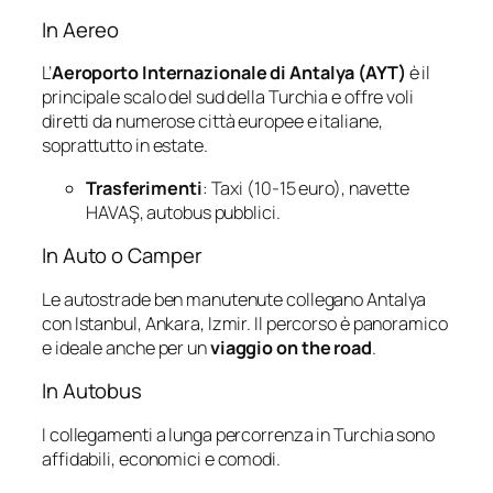
In Aereo
L’
Aeroporto Internazionale di Antalya (AYT)
è il
principale scalo del sud della Turchia e offre voli
diretti da numerose città europee e italiane,
soprattutto in estate.
Trasferimenti
: Taxi (10-15 euro), navette
HAVAŞ, autobus pubblici.
In Auto o Camper
Le autostrade ben manutenute collegano Antalya
con Istanbul, Ankara, Izmir. Il percorso è panoramico
e ideale anche per un
viaggio on the road
.
In Autobus
I collegamenti a lunga percorrenza in Turchia sono
affidabili, economici e comodi.