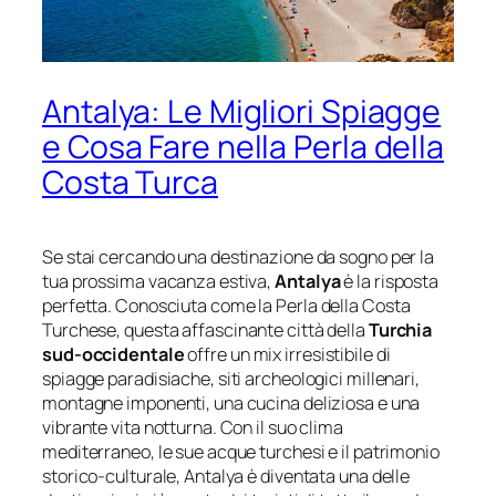
Antalya: Le Migliori Spiagge
e Cosa Fare nella Perla della
Costa Turca
Se stai cercando una destinazione da sogno per la
tua prossima vacanza estiva,
Antalya
è la risposta
perfetta. Conosciuta come la
Perla della Costa
Turchese
, questa affascinante città della
Turchia
sud-occidentale
offre un mix irresistibile di
spiagge paradisiache, siti archeologici millenari,
montagne imponenti, una cucina deliziosa e una
vibrante vita notturna. Con il suo clima
mediterraneo, le sue acque turchesi e il patrimonio
storico-culturale, Antalya è diventata una delle