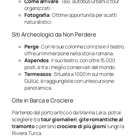
Come arrivare
: Taxi, autobus urbani o tour
organizzati.
Fotografia
: Ottime opportunità per scatti
naturalistici.
Siti Archeologici da Non Perdere
Perge
: Con le sue colonne corinzie e il teatro,
offre un’immersione nella storia romana.
Aspendos
: Il suo teatro, con oltre 15.000
posti, è tra i meglio conservati del mondo.
Termessos
: Situata a 1000 m sul monte
Güllüc, è raggiungibile con un’escursione
panoramica.
Gite in Barca e Crociere
Partendo dal porto antico o da Marina Lara, potrai
scegliere tra
tour giornalieri
,
gite romantiche al
tramonto
o persino
crociere di più giorni
lungo la
Riviera Turca.