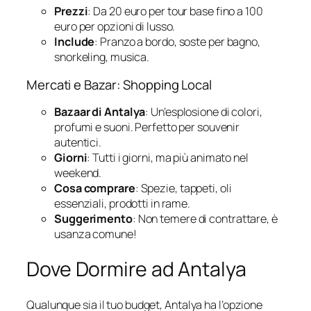
Prezzi
: Da 20 euro per tour base fino a 100
euro per opzioni di lusso.
Include
: Pranzo a bordo, soste per bagno,
snorkeling, musica.
Mercati e Bazar: Shopping Local
Bazaar di Antalya
: Un’esplosione di colori,
profumi e suoni. Perfetto per souvenir
autentici.
Giorni
: Tutti i giorni, ma più animato nel
weekend.
Cosa comprare
: Spezie, tappeti, oli
essenziali, prodotti in rame.
Suggerimento
: Non temere di contrattare, è
usanza comune!
Dove Dormire ad Antalya
Qualunque sia il tuo budget, Antalya ha l’opzione