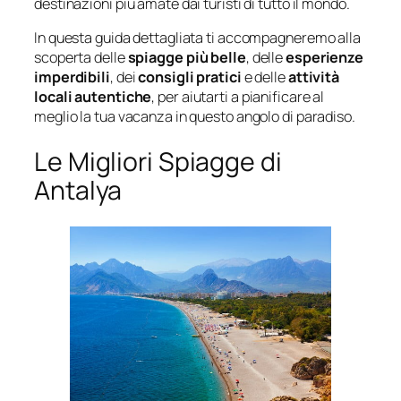
destinazioni più amate dai turisti di tutto il mondo.
In questa guida dettagliata ti accompagneremo alla
scoperta delle
spiagge più belle
, delle
esperienze
imperdibili
, dei
consigli pratici
e delle
attività
locali autentiche
, per aiutarti a pianificare al
meglio la tua vacanza in questo angolo di paradiso.
Le Migliori Spiagge di
Antalya