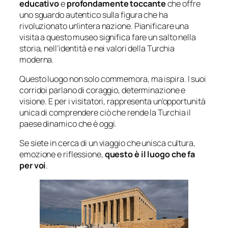
educativo
e
profondamente toccante
che offre
uno sguardo autentico sulla figura che ha
rivoluzionato un’intera nazione. Pianificare una
visita a questo museo significa fare un salto nella
storia, nell’identità e nei valori della Turchia
moderna.
Questo luogo non solo commemora, ma ispira. I suoi
corridoi parlano di coraggio, determinazione e
visione. E per i visitatori, rappresenta un’opportunità
unica di comprendere ciò che rende la Turchia il
paese dinamico che è oggi.
Se siete in cerca di un viaggio che unisca cultura,
emozione e riflessione,
questo è il luogo che fa
per voi
.