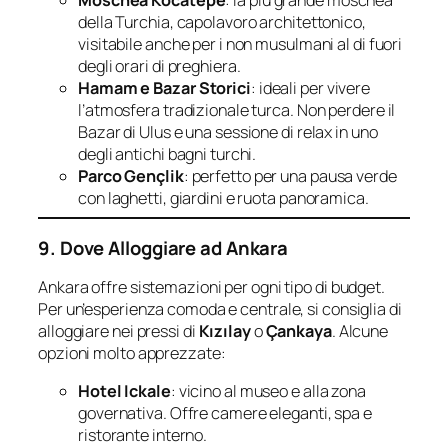
della Turchia, capolavoro architettonico,
visitabile anche per i non musulmani al di fuori
degli orari di preghiera.
Hamam e Bazar Storici
: ideali per vivere
l’atmosfera tradizionale turca. Non perdere il
Bazar di Ulus e una sessione di relax in uno
degli antichi bagni turchi.
Parco Gençlik
: perfetto per una pausa verde
con laghetti, giardini e ruota panoramica.
9. Dove Alloggiare ad Ankara
Ankara offre sistemazioni per ogni tipo di budget.
Per un’esperienza comoda e centrale, si consiglia di
alloggiare nei pressi di
Kızılay
o
Çankaya
. Alcune
opzioni molto apprezzate:
Hotel Ickale
: vicino al museo e alla zona
governativa. Offre camere eleganti, spa e
ristorante interno.