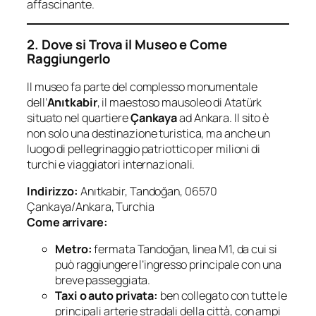
affascinante.
2. Dove si Trova il Museo e Come
Raggiungerlo
Il museo fa parte del complesso monumentale
dell’
Anıtkabir
, il maestoso mausoleo di Atatürk
situato nel quartiere
Çankaya
ad Ankara. Il sito è
non solo una destinazione turistica, ma anche un
luogo di pellegrinaggio patriottico per milioni di
turchi e viaggiatori internazionali.
Indirizzo:
Anıtkabir, Tandoğan, 06570
Çankaya/Ankara, Turchia
Come arrivare:
Metro:
fermata Tandoğan, linea M1, da cui si
può raggiungere l’ingresso principale con una
breve passeggiata.
Taxi o auto privata:
ben collegato con tutte le
principali arterie stradali della città, con ampi