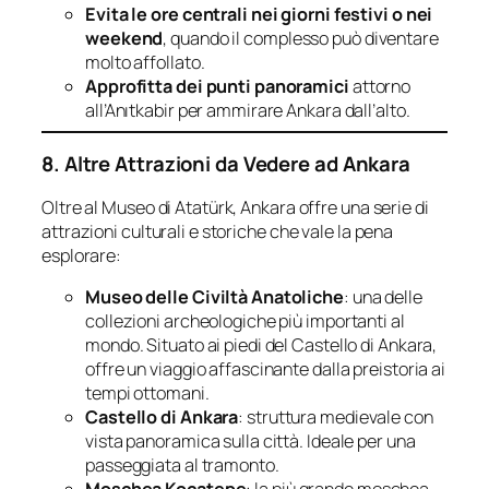
Evita le ore centrali nei giorni festivi o nei
weekend
, quando il complesso può diventare
molto affollato.
Approfitta dei punti panoramici
attorno
all’Anıtkabir per ammirare Ankara dall’alto.
8. Altre Attrazioni da Vedere ad Ankara
Oltre al Museo di Atatürk, Ankara offre una serie di
attrazioni culturali e storiche che vale la pena
esplorare:
Museo delle Civiltà Anatoliche
: una delle
collezioni archeologiche più importanti al
mondo. Situato ai piedi del Castello di Ankara,
offre un viaggio affascinante dalla preistoria ai
tempi ottomani.
Castello di Ankara
: struttura medievale con
vista panoramica sulla città. Ideale per una
passeggiata al tramonto.
Moschea Kocatepe
: la più grande moschea