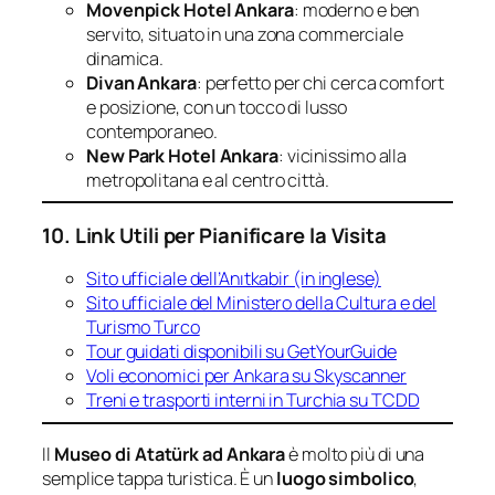
Movenpick Hotel Ankara
: moderno e ben
servito, situato in una zona commerciale
dinamica.
Divan Ankara
: perfetto per chi cerca comfort
e posizione, con un tocco di lusso
contemporaneo.
New Park Hotel Ankara
: vicinissimo alla
metropolitana e al centro città.
10. Link Utili per Pianificare la Visita
Sito ufficiale dell’Anıtkabir (in inglese)
Sito ufficiale del Ministero della Cultura e del
Turismo Turco
Tour guidati disponibili su GetYourGuide
Voli economici per Ankara su Skyscanner
Treni e trasporti interni in Turchia su TCDD
Il
Museo di Atatürk ad Ankara
è molto più di una
semplice tappa turistica. È un
luogo simbolico
,