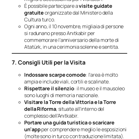
È possibile partecipare a
visite guidate
gratuite
organizzate dal Ministero della
Cultura turco.
Ogni anno, il 10 novembre, migliaia di persone
si radunano presso Anıtkabir per
commemorare l’anniversario della morte di
Atatürk, in una cerimonia solenne e sentita.
7. Consigli Utili per la Visita
Indossare scarpe comode
: l’area è molto
ampia e include viali, cortili e scalinate.
Rispettare il silenzio
: il museo e il mausoleo
sono luoghi di memoria nazionale.
Visitare la Torre della Vittoria e la Torre
della Riforma
, situate all’interno del
complesso dell’Anıtkabir.
Portare una guida turistica o scaricare
un’app
per comprendere meglio le esposizioni
(molte sono in turco con traduzione limitata).