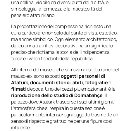
una collina, visibile da diversi punti della città, e
simboleggia la fermezza e la maestosità del
pensiero ataturkiano.
La progettazione del complesso ha richiesto una
cura particolare non solo dal punto di vista estetico,
ma anche simbolico. Ogni elemento architettonico,
dai colonnati ai rilievi decorativi, ha un significato
preciso che richiama la storia dell’indipendenza
turca e i valori fondanti della repubblica.
All’interno del museo, che si trova nei sotterranei del
mausoleo, sono esposti
oggetti personali di
Atatürk
,
documenti storici
,
abiti
,
fotografie
e
filmati
d’epoca. Uno dei pezzi più emozionanti è la
riproduzione dello studio di Dolmabahçe
, il
palazzo dove Atatürk trascorse i suoi ultimi giorni.
L’atmosfera che si respira in questa sezione è
particolarmente intensa: ogni oggetto trasmette un
senso di rispetto e gratitudine per una figura così
influente.