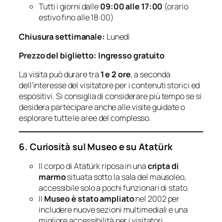
Tutti i giorni dalle
09:00 alle 17:00
(orario
estivo fino alle 18:00)
Chiusura settimanale:
Lunedì
Prezzo del biglietto:
Ingresso gratuito
La visita può durare tra
1 e 2 ore
, a seconda
dell’interesse del visitatore per i contenuti storici ed
espositivi. Si consiglia di considerare più tempo se si
desidera partecipare anche alle visite guidate o
esplorare tutte le aree del complesso.
6. Curiosità sul Museo e su Atatürk
Il corpo di Atatürk riposa in una
cripta di
marmo
situata sotto la sala del mausoleo,
accessibile solo a pochi funzionari di stato.
Il
Museo è stato ampliato
nel 2002 per
includere nuove sezioni multimediali e una
migliore accessibilità per i visitatori.