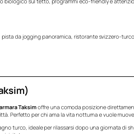
orto biologico sul tetto, programmi eco-friendly e attenz
, pista da jogging panoramica, ristorante svizzero-turc
aksim)
armara Taksim
offre una comoda posizione direttame
tà. Perfetto per chi ama la vita notturna e vuole muover
o turco, ideale per rilassarsi dopo una giornata di shop