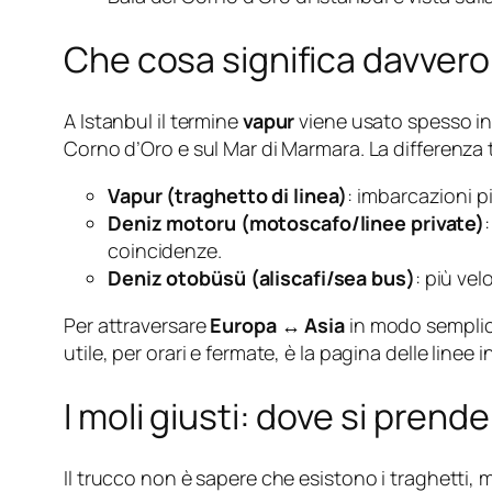
Che cosa significa davvero
A Istanbul il termine
vapur
viene usato spesso in
Corno d’Oro e sul Mar di Marmara. La differenza ti
Vapur (traghetto di linea)
: imbarcazioni p
Deniz motoru (motoscafo/linee private)
coincidenze.
Deniz otobüsü (aliscafi/sea bus)
: più vel
Per attraversare
Europa ↔ Asia
in modo semplice
utile, per orari e fermate, è la pagina delle linee i
I moli giusti: dove si prende
Il trucco non è sapere che esistono i traghetti,