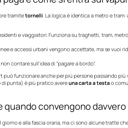
mpre tramite
tornelli
. La logica è identica a metro e tram: a
esidenti e viaggiatori. Funziona su traghetti, tram, metro
linee e accessi urbani vengono accettate, ma se vuoi ridur
; non contare sull’idea di “pagare a bordo”.
kart può funzionare anche per più persone passando più v
e di punta) è più pratico avere
una carta a testa
o comun
li e quando convengono davvero
giorno e alla fascia oraria, ma ci sono alcune tratte che,