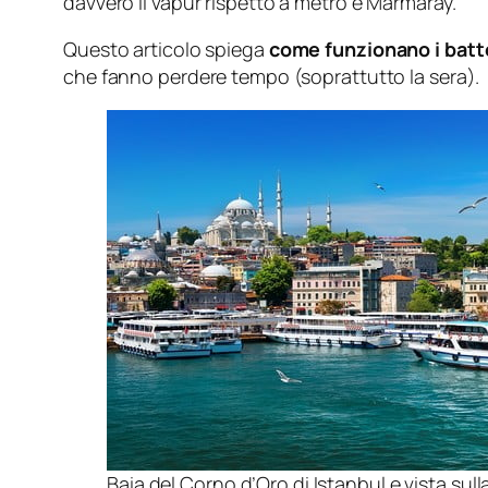
davvero il vapur rispetto a metro e Marmaray.
Questo articolo spiega
come funzionano i battel
che fanno perdere tempo (soprattutto la sera).
Baia del Corno d’Oro di Istanbul e vista su