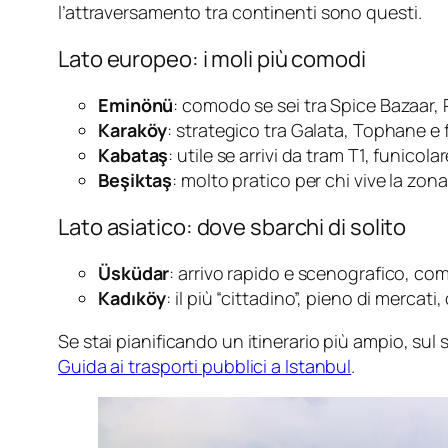
l’attraversamento tra continenti sono questi.
Lato europeo: i moli più comodi
Eminönü
: comodo se sei tra Spice Bazaar, 
Karaköy
: strategico tra Galata, Tophane e f
Kabataş
: utile se arrivi da tram T1, funico
Beşiktaş
: molto pratico per chi vive la zon
Lato asiatico: dove sbarchi di solito
Üsküdar
: arrivo rapido e scenografico, co
Kadıköy
: il più “cittadino”, pieno di mercati
Se stai pianificando un itinerario più ampio, sul
Guida ai trasporti pubblici a Istanbul
.