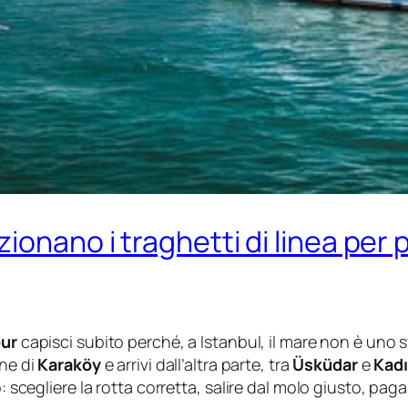
onano i traghetti di linea per p
ur
capisci subito perché, a Istanbul, il mare non è uno 
ne di
Karaköy
e arrivi dall’altra parte, tra
Üsküdar
e
Kad
to: scegliere la rotta corretta, salire dal molo giusto, 