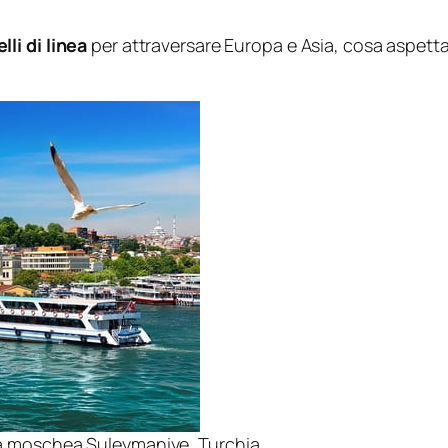
li di linea
per attraversare Europa e Asia, cosa aspettarti
lla moschea Suleymaniye, Turchia