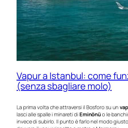
Vapur a Istanbul: come funzi
(senza sbagliare molo)
La prima volta che attraversi il Bosforo su un
vap
lasci alle spalle i minareti di
Eminönü
o le banchi
invece di subirlo. Il punto è farlo nel modo gius