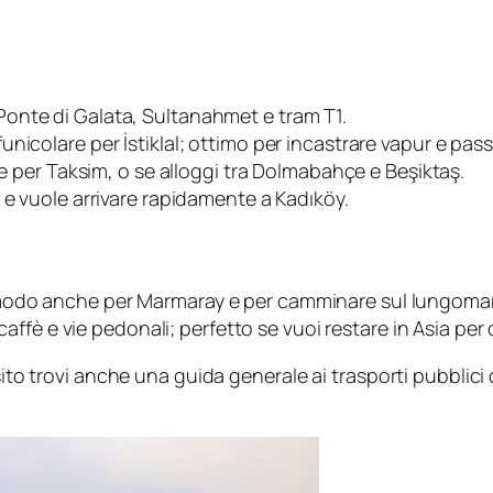
Ponte di Galata, Sultanahmet e tram T1.
unicolare per İstiklal; ottimo per incastrare vapur e pas
lare per Taksim, o se alloggi tra Dolmabahçe e Beşiktaş.
a e vuole arrivare rapidamente a Kadıköy.
modo anche per Marmaray e per camminare sul lungomare 
, caffè e vie pedonali; perfetto se vuoi restare in Asia per
 sito trovi anche una guida generale ai trasporti pubblic